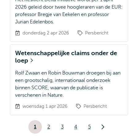
2026 geleid door twee hoogleraren van de EUR:
professor Bregje van Eekelen en professor
Jurian Edelenbos.
donderdag 2 apr 2026
Persbericht
Wetenschappelijke claims onder de
loep
Rolf Zwaan en Robin Bouwman droegen bij aan
een grootschalig, internationaal onderzoek
binnen SCORE, waarvan de publicatie is
verschenen in Nature.
woensdag 1 apr 2026
Persbericht
Paginering
1
2
3
4
5
Huidige
Pagina
Pagina
Pagina
Pagina
Volgende
pagina
pagina