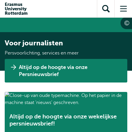
en naar
Erasmus
en naar de
Direct naar
University
de
Toon
Op
zoekfunctie
subnavigatie
Rotterdam
inhoud
zoekveld
me
gaan
gaan
Voor journalisten
Persvoorlichting, services en meer
Altijd op de hoogte via onze
Persnieuwsbrief
Altijd op de hoogte via onze wekelijkse
persnieuwsbrief!