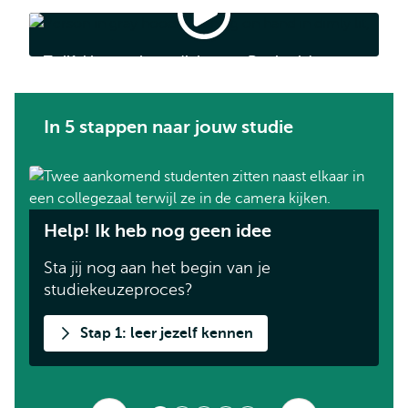
Twijfel
je
over
Twijfel je over je studiekeuze? Dat is oké
je
studiekeuze?
Dat
is
oké
In 5 stappen naar jouw studie
I
Help! Ik heb nog geen idee
m
Sta jij nog aan het begin van je
W
studiekeuzeproces?
s
Stap 1: leer jezelf kennen
Vorige