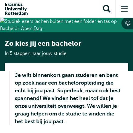
en naar
Erasmus
en naar de
Direct naar
University
de
Toon
Op
zoekfunctie
subnavigatie
Rotterdam
inhoud
zoekveld
me
gaan
gaan
Zo kies jij een bachelor
In 5 stappen naar jouw studie
Je wilt binnenkort gaan studeren en bent
op zoek naar een bacheloropleiding die
echt bij jou past. Superleuk, maar ook best
spannend! We vinden het heel tof dat je
onze universiteit overweegt. We willen je
graag helpen om de studie te vinden die
het best bij jou past.