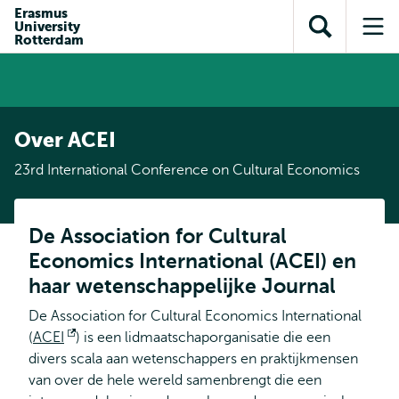
en naar
Erasmus
en naar de
Direct naar
University
de
Toon
Op
zoekfunctie
subnavigatie
Rotterdam
inhoud
zoekveld
me
gaan
gaan
Over ACEI
23rd International Conference on Cultural Economics
De Association for Cultural
Economics International (ACEI) en
haar wetenschappelijke Journal
De Association for Cultural Economics International
(
ACEI
Opent
) is een lidmaatschaporganisatie die een
divers scala aan wetenschappers en praktijkmensen
extern
van over de hele wereld samenbrengt die een