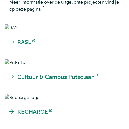
Meer informatie over de uitgelichte projecten vind je
op
deze pagina
Opent
.
extern
RASL
Opent
extern
Cultuur & Campus Putselaan
Opent
extern
RECHARGE
Opent
extern