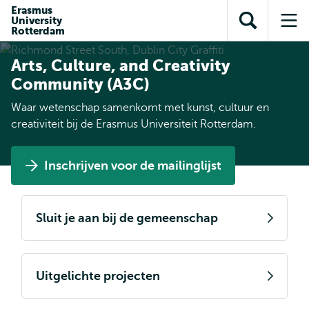
en naar
Erasmus
en naar de
Direct naar
University
de
Toon
Op
zoekfunctie
subnavigatie
Rotterdam
inhoud
zoekveld
me
gaan
gaan
Arts, Culture, and Creativity
Community (A3C)
Waar wetenschap samenkomt met kunst, cultuur en
creativiteit bij de Erasmus Universiteit Rotterdam.
Inschrijven voor de mailinglijst
Sluit je aan bij de gemeenschap
Uitgelichte projecten