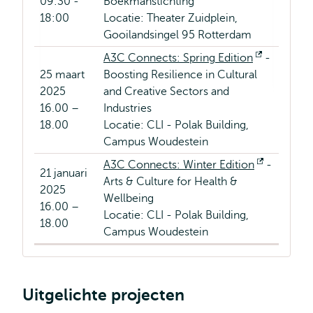
09:30 -
Boekmanstichting
18:00
Locatie: Theater Zuidplein,
Gooilandsingel 95 Rotterdam
A3C Connects: Spring Edition
Opent
-
25 maart
Boosting Resilience in Cultural
extern
2025
and Creative Sectors and
16.00 –
Industries
18.00
Locatie: CLI - Polak Building,
Campus Woudestein
A3C Connects: Winter Edition
Opent
-
21 januari
Arts & Culture for Health &
extern
2025
Wellbeing
16.00 –
Locatie: CLI - Polak Building,
18.00
Campus Woudestein
Uitgelichte projecten