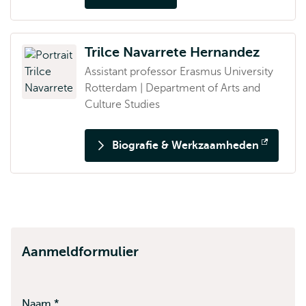
Opent
extern
Trilce Navarrete Hernandez
Assistant professor Erasmus University
Rotterdam | Department of Arts and
Culture Studies
Biografie & Werkzaamheden
Opent
extern
Aanmeldformulier
Naam
*
Dit