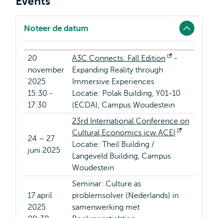
Events
Noteer de datum
20
A3C Connects: Fall Edition
Opent
-
november
Expanding Reality through
extern
2025
Immersive Experiences
15:30 -
Locatie: Polak Building, Y01-10
17:30
(ECDA), Campus Woudestein
23rd International Conference on
Cultural Economics icw ACEI
Opent
24 – 27
Locatie: Theil Building /
extern
juni 2025
Langeveld Building, Campus
Woudestein
Seminar: Culture as
17 april
problemsolver (Nederlands) in
2025
samenwerking met