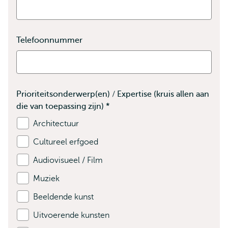
is
verplicht
Telefoonnummer
Prioriteitsonderwerp(en) / Expertise (kruis allen aan
die van toepassing zijn)
*
Bevat
verplichte
Architectuur
velden
Cultureel erfgoed
Audiovisueel / Film
Muziek
Beeldende kunst
Uitvoerende kunsten