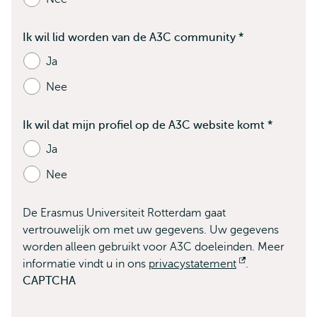
Ik wil lid worden van de A3C community
*
Bevat
Ja
verplichte
Nee
velden
Ik wil dat mijn profiel op de A3C website komt
*
Bevat
Ja
verplichte
Nee
velden
De Erasmus Universiteit Rotterdam gaat
vertrouwelijk om met uw gegevens. Uw gegevens
worden alleen gebruikt voor A3C doeleinden. Meer
informatie vindt u in ons
privacystatement
Opent
.
CAPTCHA
extern