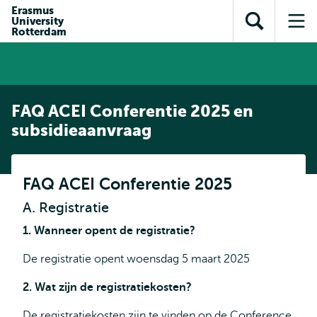
en naar
Erasmus
en naar de
Direct naar
University
de
Toon
Op
zoekfunctie
subnavigatie
Rotterdam
inhoud
zoekveld
me
gaan
gaan
FAQ ACEI Conferentie 2025 en
subsidieaanvraag
FAQ ACEI Conferentie 2025
A. Registratie
1. Wanneer opent de registratie?
De registratie opent woensdag 5 maart 2025
2. Wat zijn de registratiekosten?
De registratiekosten zijn te vinden op de
Conference