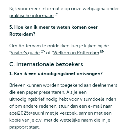
Kijk voor meer informatie op onze webpagina onder
praktische informatie
Opent
.
extern
5. Hoe kan ik meer te weten komen over
Rotterdam?
Om Rotterdam te ontdekken kun je kijken bij de
"
Visitor’s guide
Opent
" of "
Welkom in Rotterdam
Opent
".
extern
extern
C. Internationale bezoekers
1. Kan ik een uitnodigingsbrief ontvangen?
Brieven kunnen worden toegekend aan deelnemers
die een paper presenteren. Als je een
uitnodigingsbrief nodig hebt voor visumdoeleinden
of om andere redenen, stuur dan een e-mail naar
acei2025@eur.nl
met je verzoek, samen met een
kopie van je c.v. met de wettelijke naam die in je
paspoort staat.