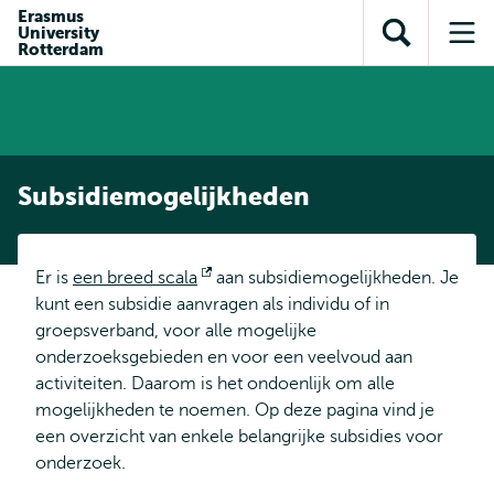
en naar
Erasmus
en naar de
Direct naar
University
de
Toon
Op
zoekfunctie
subnavigatie
Rotterdam
inhoud
zoekveld
me
gaan
gaan
Subsidiemogelijkheden
Er is
een breed scala
Opent
aan subsidiemogelijkheden. Je
kunt een subsidie aanvragen als individu of in
extern
groepsverband, voor alle mogelijke
onderzoeksgebieden en voor een veelvoud aan
activiteiten. Daarom is het ondoenlijk om alle
mogelijkheden te noemen. Op deze pagina vind je
een overzicht van enkele belangrijke subsidies voor
onderzoek.