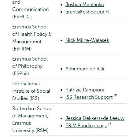
and
Joshua Mentanko
Communication
grants@eshcc.eur.nl
(ESHCC)
Erasmus School
of Health Policy &
Nick Milne-Walasek
Management
(ESHPM)
Erasmus School
of Philosophy
Adhemare de Rijk
(ESPhil)
International
Patrizia Rampioni
Institute of Social
ISS Research Support
Opent
Studies (ISS)
extern
Rotterdam School
of Management,
Jessica Dekkers-de Leeuw
Erasmus
ERIM Funding page
Opent
University (RSM)
extern