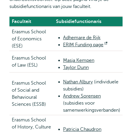
subsidiefunctionaris van jouw faculteit.
Faculteit
Subsidiefunctionaris
Erasmus School
Adhemare de Rijk
of Economics
ERIM Funding page
Opent
(ESE)
extern
Erasmus School
Masja Kempen
of Law (ESL)
Taylor Dunn
Nathan Albury
(individuele
Erasmus School
subsidies)
of Social and
Andrew Sorensen
Behavioural
(subsidies voor
Sciences (ESSB)
samenwerkingsverbanden)
Erasmus School
of History, Culture
Patricia Chaudron