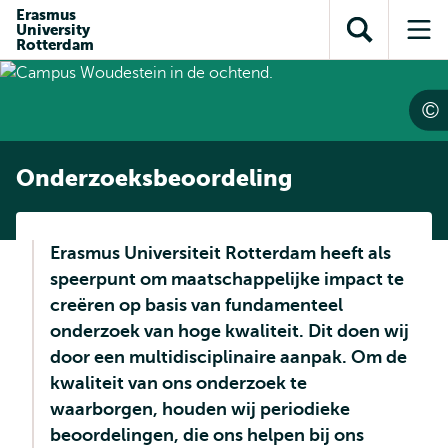
en naar
Erasmus
en naar de
Direct naar
University
de
Toon
Op
zoekfunctie
subnavigatie
Rotterdam
inhoud
zoekveld
me
gaan
gaan
Onderzoeksbeoordeling
Erasmus Universiteit Rotterdam heeft als
speerpunt om maatschappelijke impact te
creëren op basis van fundamenteel
onderzoek van hoge kwaliteit. Dit doen wij
door een multidisciplinaire aanpak. Om de
kwaliteit van ons onderzoek te
waarborgen, houden wij periodieke
beoordelingen, die ons helpen bij ons