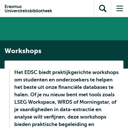
en naar
en naar de
Direct naar
Erasmus
de
Universiteitsbibliotheek
Toon
Op
zoekfunctie
subnavigatie
inhoud
zoekveld
me
gaan
gaan
Workshops
Het EDSC biedt praktijkgerichte workshops
om studenten en onderzoekers te helpen
het beste uit onze financiële databases te
halen. Of je nu nieuw bent met tools zoals
LSEG Workspace, WRDS of Morningstar, of
je vaardigheden in data-extractie en
analyse wilt verfijnen, deze workshops
bieden praktische begeleiding en