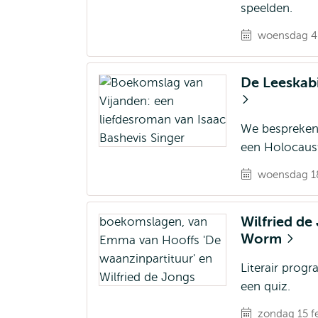
speelden.
woensdag 4 
De Leeskabi
We bespreken 
een Holocaust
woensdag 18
Wilfried de
Worm
Literair prog
een quiz.
zondag 15 fe