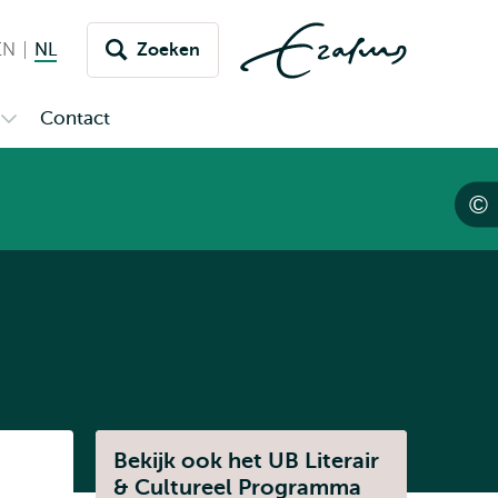
EN
English
NL
Nederlands huidige taal
Zoeken
issel
aar
Contact
Open
aal
submenu
Over
de
UB
Bekijk ook het UB Literair
Listen
& Cultureel Programma