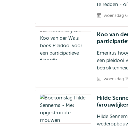
te redden - o
woensdag 6 
Koo van der
participatie
Emeritus hoog
een pleidooi v
betrokkenheid
woensdag 15
Hilde Senn
(vrouwlijke
Hilde Sennema
wederopbouw e