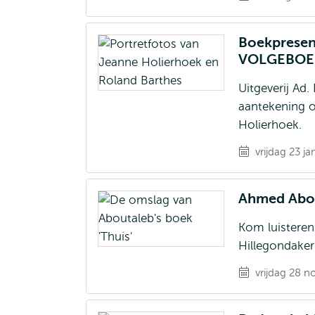
Boekpresent
VOLGEBO
Uitgeverij Ad.
aantekening o
Holierhoek.
vrijdag 23 j
Ahmed Abou
Kom luisteren
Hillegondaker
vrijdag 28 n