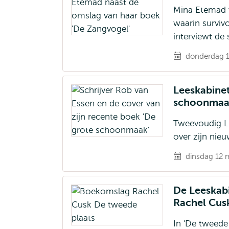
Mina Etemad v
waarin survivo
interviewt de s
donderdag 11
Leeskabinet
schoonmaa
Tweevoudig Li
over zijn nie
dinsdag 12 m
De Leeskabi
Rachel Cu
In 'De tweede