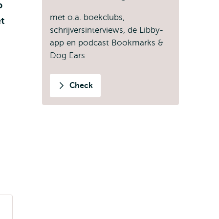
p
met o.a. boekclubs,
et
schrijversinterviews, de Libby-
app en podcast Bookmarks &
Dog Ears
Check