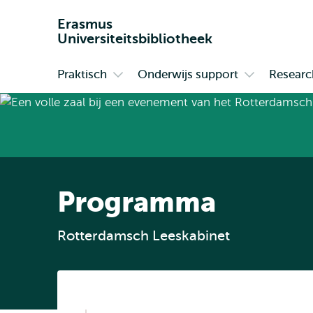
Erasmus
Universiteitsbibliotheek
Praktisch
Onderwijs support
Researc
Primair
Open
Open
submenu
submenu
Praktisch
Onderwijs
support
Programma
Rotterdamsch Leeskabinet