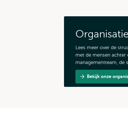
Organisati
Lees meer over de stru
met de mensen achter o
managementteam, de st
Bekijk onze organis