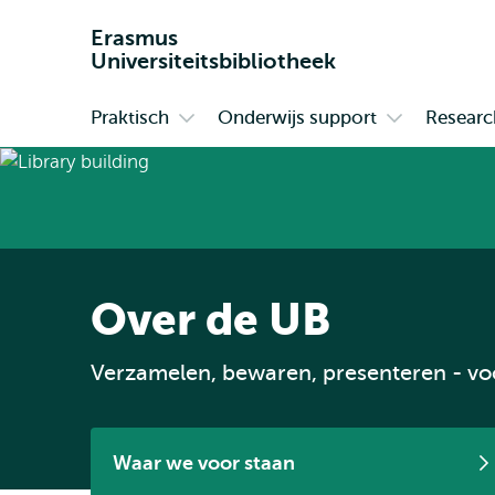
Erasmus
Universiteitsbibliotheek
Praktisch
Onderwijs support
Researc
Primair
Open
Open
submenu
submenu
Praktisch
Onderwijs
support
Over de UB
Verzamelen, bewaren, presenteren - v
Waar we voor staan