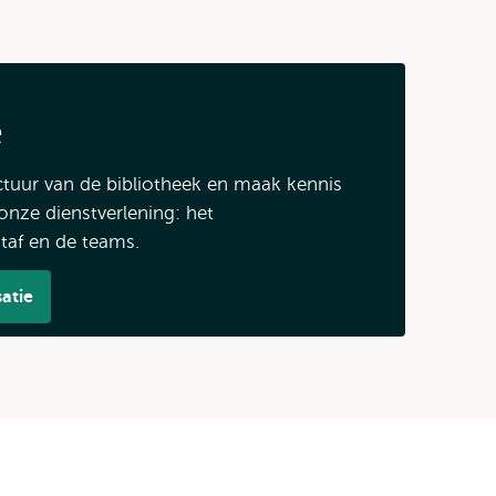
e
ctuur van de bibliotheek en maak kennis
nze dienstverlening: het
af en de teams.
atie