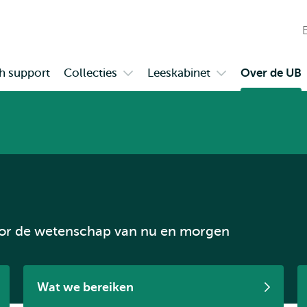
en naar
en naar de
Direct naar
de
zoekfunctie
subnavigatie
inhoud
W
gaan
gaan
n
h support
Collecties
Leeskabinet
Over de UB
Open
Open
t
submenu
submenu
Collecties
Leeskabinet
oor de wetenschap van nu en morgen
Wat we bereiken