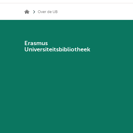
Kruimelpad
Over de UB
Universiteitsbibliotheek
Erasmus
Universiteitsbibliotheek