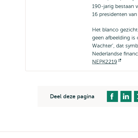
190-jarig bestaan v
16 presidenten van
Het blanco gezicht
geen afbeelding is 
Wachter’, dat symb
Nederlandse financ
NEPK2219
Opent
extern
Deel deze pagina
Kruimelpad