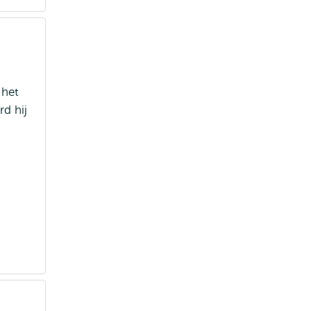
 het
d hij