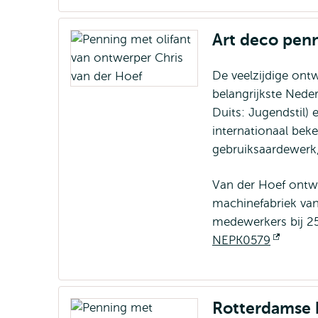
extern
Art deco pen
De veelzijdige ont
belangrijkste Nede
Duits: Jugendstil)
internationaal be
gebruiksaardewerk
Van der Hoef ontwi
machinefabriek van
medewerkers bij 25
NEPK0579
Opent
extern
Rotterdamse 