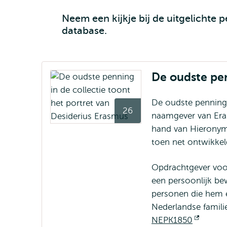
Neem een kijkje bij de uitgelichte
database.
De oudste pen
De oudste penning 
26
naamgever van Eras
hand van Hieronymu
toen net ontwikkel
Opdrachtgever voor
een persoonlijk be
personen die hem 
Nederlandse famili
NEPK1850
Opent