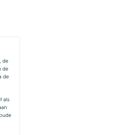
, de
n de
a de
 als
aan
 oude