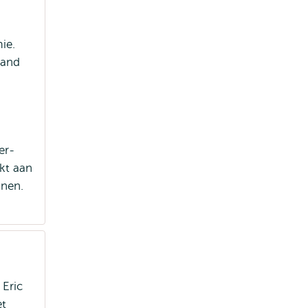
ie.
land
er-
kt aan
nnen.
Eric
et