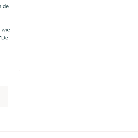
n de
n wie
 ‘De