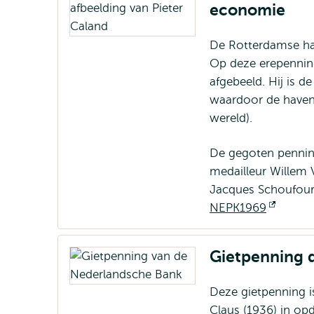
economie
De Rotterdamse ha
Op deze erepenning
afgebeeld. Hij is 
waardoor de haven 
wereld).
De gegoten pennin
medailleur Willem 
Jacques Schoufour
NEPK1969
Opent
extern
Gietpenning 
Deze gietpenning 
Claus (1936) in op