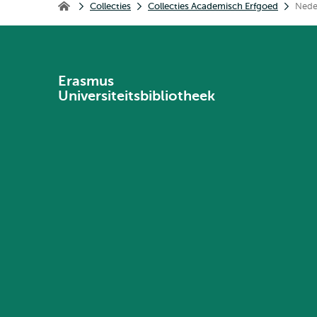
Collecties
Collecties Academisch Erfgoed
Nede
Universiteitsbibliotheek
Erasmus
Universiteitsbibliotheek