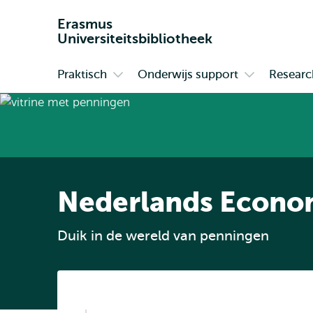
Erasmus
Universiteitsbibliotheek
Praktisch
Onderwijs support
Researc
Primair
Open
Open
submenu
submenu
Praktisch
Onderwijs
support
Nederlands Econo
Duik in de wereld van penningen