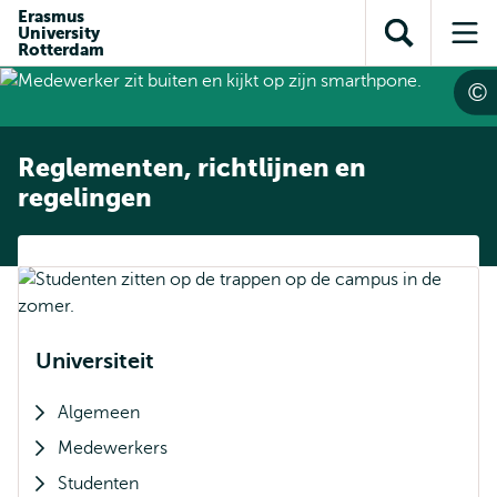
en naar
Erasmus
en naar de
Direct naar
University
de
Toon
Op
zoekfunctie
subnavigatie
Rotterdam
inhoud
zoekveld
me
gaan
gaan
Reglementen, richtlijnen en
regelingen
Universiteit
Algemeen
Medewerkers
Studenten