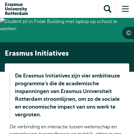
en naar
Erasmus
en naar de
Direct naar
University
de
Toon
Op
zoekfunctie
subnavigatie
Rotterdam
inhoud
zoekveld
me
gaan
gaan
Erasmus Initiatives
De Erasmus Initiatives zijn vier ambitieuze
programma’s die de academische
inspanningen van Erasmus Universiteit
Rotterdam stroomlijnen, om zo de sociale
en economische impact van ons werk te
vergroten.
De verbinding en interactie tussen wetenschap en