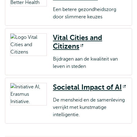
extern
Een betere gezondheidszorg
door slimmere keuzes
Vital Cities and
Citizens
Opent
extern
Bijdragen aan de kwaliteit van
leven in steden
Societal Impact of AI
Op
ext
De mensheid en de samenleving
verrijkt met kunstmatige
intelligentie.