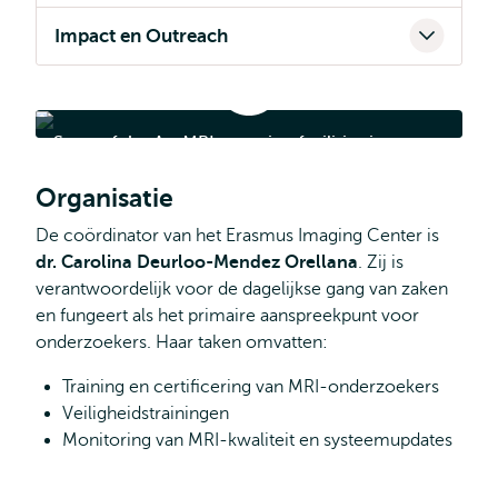
Impact en Outreach
State
of
the
State of the Art MRI scanning facilities in
Art
MRI
Rotterdam
scanning
Organisatie
facilities
in
Rotterdam
De coördinator van het Erasmus Imaging Center is
dr. Carolina Deurloo-Mendez Orellana
. Zij is
verantwoordelijk voor de dagelijkse gang van zaken
en fungeert als het primaire aanspreekpunt voor
onderzoekers. Haar taken omvatten:
Training en certificering van MRI-onderzoekers
Veiligheidstrainingen
Monitoring van MRI-kwaliteit en systeemupdates