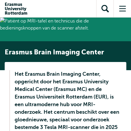
en naar
Erasmus
en naar de
Direct naar
University
de
Toon
Op
zoekfunctie
subnavigatie
Rotterdam
inhoud
zoekveld
me
gaan
gaan
Erasmus Brain Imaging Center
Het Erasmus Brain Imaging Center,
opgericht door het Erasmus University
Medical Center (Erasmus MC) en de
Erasmus Universiteit Rotterdam (EUR), is
een ultramoderne hub voor MRI-
onderzoek. Het centrum beschikt over een
gloednieuwe, speciaal voor onderzoek
bestemde 3 Tesla MRI-scanner die in 2025