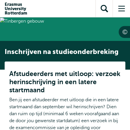
en naar
Erasmus
en naar de
Direct naar
University
de
Toon
Op
zoekfunctie
subnavigatie
Rotterdam
inhoud
zoekveld
me
gaan
gaan
Inschrijven na studieonderbreking
Afstudeerders met uitloop: verzoek
herinschrijving in een latere
startmaand
Ben jij een afstudeerder met uitloop die in een latere
startmaand dan september wil herinschrijven? Dien
dan ruim op tijd (minimaal 6 weken voorafgaand aan
de door jou gewenste startdatum) een verzoek in bij
de examencommissie van je opleiding voor