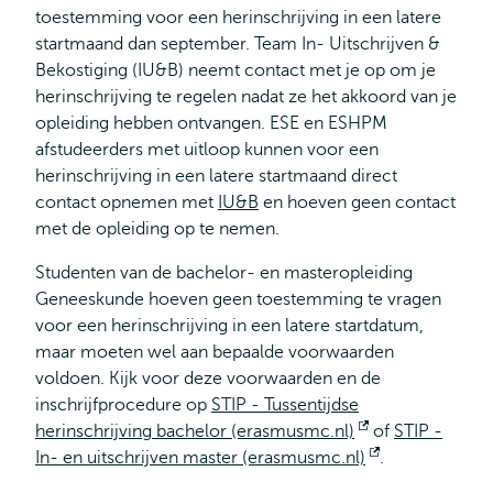
toestemming voor een herinschrijving in een latere
startmaand dan september. Team In- Uitschrijven &
Bekostiging (IU&B) neemt contact met je op om je
herinschrijving te regelen nadat ze het akkoord van je
opleiding hebben ontvangen. ESE en ESHPM
afstudeerders met uitloop kunnen voor een
herinschrijving in een latere startmaand direct
contact opnemen met
IU&B
en hoeven geen contact
met de opleiding op te nemen.
Studenten van de bachelor- en masteropleiding
Geneeskunde hoeven geen toestemming te vragen
voor een herinschrijving in een latere startdatum,
maar moeten wel aan bepaalde voorwaarden
voldoen. Kijk voor deze voorwaarden en de
inschrijfprocedure op
STIP - Tussentijdse
herinschrijving bachelor (erasmusmc.nl)
Opent
of
STIP -
In- en uitschrijven master (erasmusmc.nl)
extern
Opent
.
extern