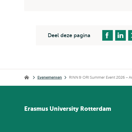
Deel deze pagina
Kruimelpad
Evenementen
RINN & ORI Summer Event 2026 – Ar
Home
Erasmus
University
Rotterdam