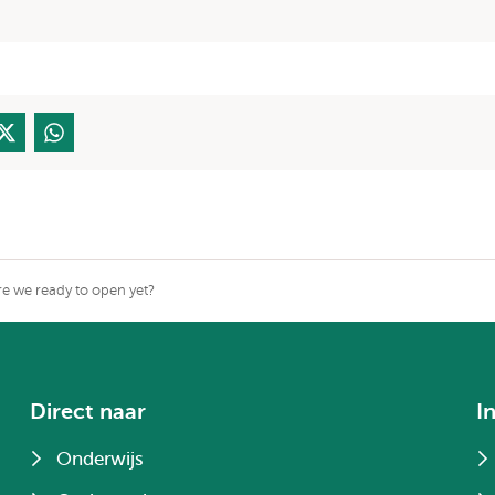
e we ready to open yet?
Direct naar
I
Onderwijs