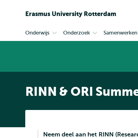
Erasmus
University
Rotterdam
Onderwijs
Onderzoek
Samenwerken
Primair
Open
Open
submenu
submenu
Onderwijs
Onderzoek
RINN & ORI Summer
Neem deel aan het RINN (Resear