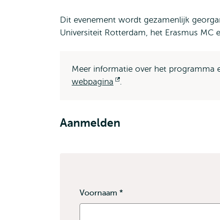
Dit evenement wordt gezamenlijk georgan
Universiteit Rotterdam, het Erasmus MC
Meer informatie over het programma e
webpagina
Opent
.
extern
Aanmelden
Voornaam
*
Dit
veld
is