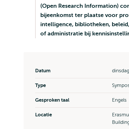
(Open Research Information) c
bijeenkomst ter plaatse voor pro
intelligence, bibliotheken, belei
of administratie bij kennisinstell
Datum
dinsdag
Type
Sympo
Gesproken taal
Engels
Locatie
Erasmus
Buildin