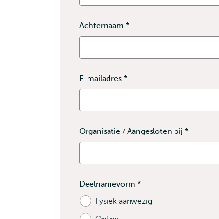
verplicht
Achternaam
*
Dit
veld
is
verplicht
E-mailadres
*
Dit
veld
is
verplicht
Organisatie / Aangesloten bij
*
Dit
veld
is
verplich
Deelnamevorm
*
Bevat
Fysiek aanwezig
verplichte