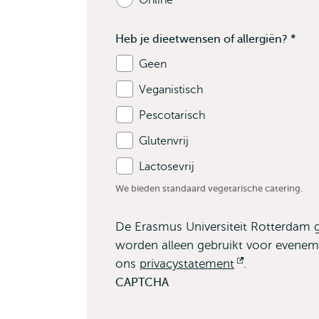
Online
velden
Heb je dieetwensen of allergiën?
*
Bevat
Geen
verplichte
Veganistisch
velden
Pescotarisch
Glutenvrij
Lactosevrij
We bieden standaard vegetarische catering.
De Erasmus Universiteit Rotterdam 
worden alleen gebruikt voor eveneme
ons
privacystatement
Opent
.
extern
CAPTCHA