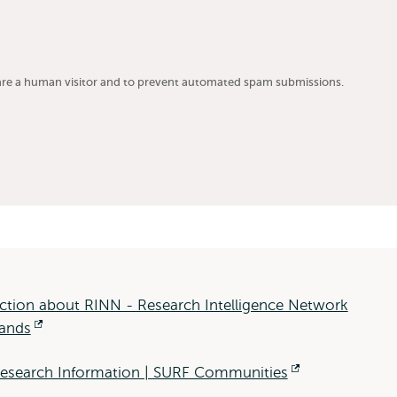
u are a human visitor and to prevent automated spam submissions.
ction about RINN - Research Intelligence Network
lands
Opent
extern
esearch Information | SURF Communities
Opent
extern