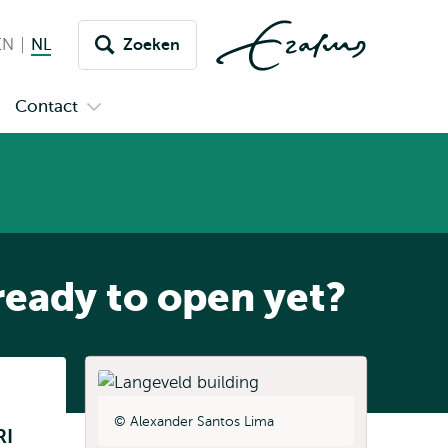
EN
English
NL
Nederlands huidige taal
Zoeken
issel
aar
Contact
en
Open
aal
bmenu
submenu
mpus
Contact
eady to open yet?
Listen
Alexander Santos Lima
RI