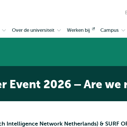
en naar
en naar de
Direct naar
de
zoekfunctie
subnavigatie
inhoud
W
gaan
gaan
n
Over de universiteit
Werken bij
Opent
Campus
Open
Open
Op
t
extern
submenu
submenu
su
Samenwerken
Over
Ca
de
universiteit
 Event 2026 – Are we r
ch Intelligence Network Netherlands) & SURF O