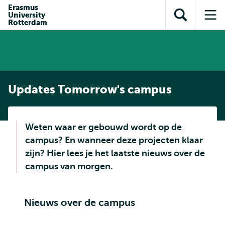
en naar
Erasmus
en naar de
Direct naar
University
de
Toon
Op
zoekfunctie
subnavigatie
Rotterdam
inhoud
zoekveld
me
gaan
gaan
Updates Tomorrow's campus
Weten waar er gebouwd wordt op de
campus? En wanneer deze projecten klaar
zijn? Hier lees je het laatste nieuws over de
campus van morgen.
Nieuws over de campus