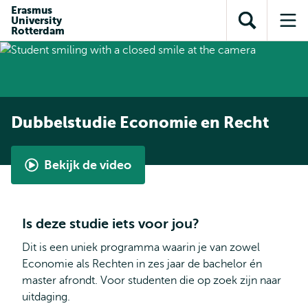
en naar
Erasmus
en naar de
Direct naar
University
de
Toon
Op
zoekfunctie
subnavigatie
Rotterdam
inhoud
zoekveld
me
gaan
gaan
Dubbelstudie Economie en Recht
Bekijk de video
Dubbelstudie
Economie
en
Is deze studie iets voor jou?
Recht
Dit is een uniek programma waarin je van zowel
Economie als Rechten in zes jaar de bachelor én
master afrondt. Voor studenten die op zoek zijn naar
uitdaging.