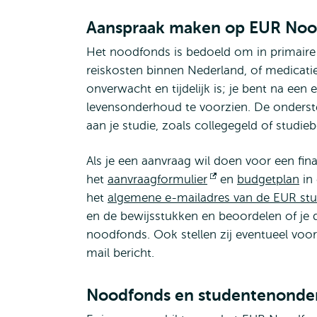
Aanspraak maken op EUR No
Het noodfonds is bedoeld om in primaire
reiskosten binnen Nederland, of medicatie
onverwacht en tijdelijk is; je bent na een 
levensonderhoud te voorzien. De ondersteu
aan je studie, zoals collegegeld of studie
Als je een aanvraag wil doen voor een fin
het
aanvraagformulier
Opent
en
budgetplan
in 
het
algemene e-mailadres van de EUR st
extern
en de bewijsstukken en beoordelen of je 
noodfonds. Ook stellen zij eventueel voor
mail bericht.
Noodfonds en studentenonde