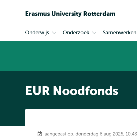
Erasmus
University
Rotterdam
Onderwijs
Onderzoek
Samenwerken
Primair
Open
Open
submenu
submenu
Onderwijs
Onderzoek
EUR Noodfonds
aangepast op: donderdag 6 aug 2026, 10:43