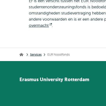
Er is een verschil tussen het EUR Noodf
studentenondersteuningsfonds is bedoeld
omstandigheden studievertraging hebben
andere voorwaarden en is er een andere p
overmacht
Opent
.
extern
Kruimelpad
Services
EUR Noodfonds
Home
Erasmus
University
Rotterdam