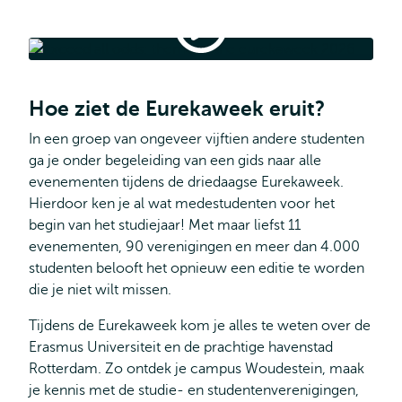
Theme
of
the
Theme of the Eurekaweek 2026
Eurekaweek
2026
Hoe ziet de Eurekaweek eruit?
In een groep van ongeveer vijftien andere studenten
ga je onder begeleiding van een gids naar alle
evenementen tijdens de driedaagse Eurekaweek.
Hierdoor ken je al wat medestudenten voor het
begin van het studiejaar! Met maar liefst 11
evenementen, 90 verenigingen en meer dan 4.000
studenten belooft het opnieuw een editie te worden
die je niet wilt missen.
Tijdens de Eurekaweek kom je alles te weten over de
Erasmus Universiteit en de prachtige havenstad
Rotterdam. Zo ontdek je campus Woudestein, maak
je kennis met de studie- en studentenverenigingen,