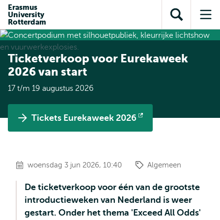
en naar
Erasmus
en naar de
Direct naar
University
de
Toon
Op
zoekfunctie
subnavigatie
Rotterdam
inhoud
zoekveld
me
gaan
gaan
Ticketverkoop voor Eurekaweek
2026 van start
17 t/m 19 augustus 2026
Tickets Eurekaweek 2026
Opent
extern
woensdag 3 jun 2026, 10:40
Algemeen
De ticketverkoop voor één van de grootste
introductieweken van Nederland is weer
gestart. Onder het thema 'Exceed All Odds'