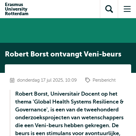
en naar
Erasmus
en naar de
Direct naar
University
de
Toon
Op
zoekfunctie
subnavigatie
Rotterdam
inhoud
zoekveld
me
gaan
gaan
Robert Borst ontvangt Veni-beurs
donderdag 17 jul 2025, 10:09
Persbericht
Robert Borst, Universitair Docent op het
thema 'Global Health Systems Resilience &
Governance', is een van de tweehonderd
onderzoeksprojecten van wetenschappers
die een Veni-beurs hebben gekregen. De
beurs is een stimulans voor avontuurlijke,