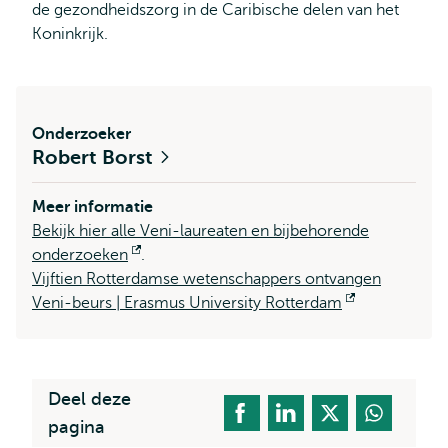
de gezondheidszorg in de Caribische delen van het
Koninkrijk.
Onderzoeker
Robert Borst
Meer informatie
Bekijk hier alle Veni-laureaten en bijbehorende
onderzoeken
Opent
.
Vijftien Rotterdamse wetenschappers ontvangen
extern
Veni-beurs | Erasmus University Rotterdam
Opent
extern
Deel deze
pagina