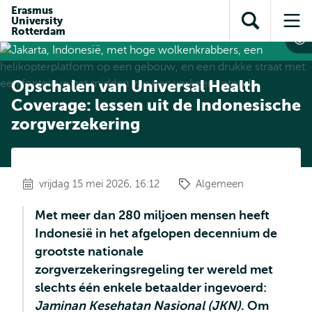
en naar
Erasmus
en naar de
Direct naar
University
de
Toon
Op
zoekfunctie
subnavigatie
Rotterdam
inhoud
zoekveld
me
gaan
gaan
Opschalen van Universal Health
Coverage: lessen uit de Indonesische
zorgverzekering
vrijdag 15 mei 2026, 16:12
Algemeen
Met meer dan 280 miljoen mensen heeft
Indonesië in het afgelopen decennium de
grootste nationale
zorgverzekeringsregeling ter wereld met
slechts één enkele betaalder ingevoerd:
Jaminan Kesehatan Nasional (JKN)
. Om