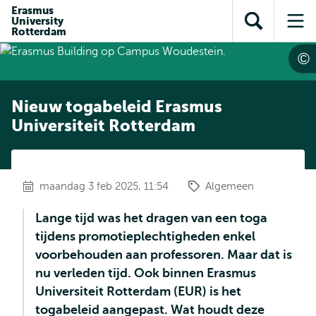
en naar
Erasmus
en naar de
Direct naar
University
de
Toon
Op
zoekfunctie
subnavigatie
Rotterdam
inhoud
zoekveld
me
gaan
gaan
Nieuw togabeleid Erasmus
Universiteit Rotterdam
maandag 3 feb 2025, 11:54
Algemeen
Lange tijd was het dragen van een toga
tijdens promotieplechtigheden enkel
voorbehouden aan professoren. Maar dat is
nu verleden tijd. Ook binnen Erasmus
Universiteit Rotterdam (EUR) is het
togabeleid aangepast. Wat houdt deze