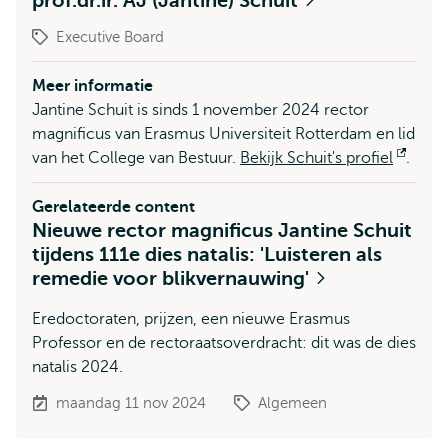
prof.dr.ir. AJ (Jantine) Schuit
Executive Board
Meer informatie
Jantine Schuit is sinds 1 november 2024 rector
magnificus van Erasmus Universiteit Rotterdam en lid
van het College van Bestuur.
Bekijk Schuit's profiel
Open
.
exter
Gerelateerde content
Nieuwe rector magnificus Jantine Schuit
tijdens 111e dies natalis: 'Luisteren als
remedie voor blikvernauwing'
Eredoctoraten, prijzen, een nieuwe Erasmus
Professor en de rectoraatsoverdracht: dit was de dies
natalis 2024.
maandag 11 nov 2024
Algemeen