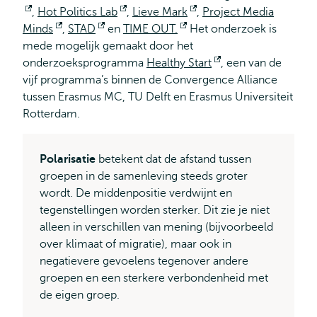
Opent
,
Hot Politics Lab
Opent
,
Lieve Mark
Opent
,
Project Media
Minds
extern
Opent
,
STAD
Opent
en
TIME OUT.
extern
Opent
Het onderzoek is
extern
mede mogelijk gemaakt door het
extern
extern
extern
onderzoeksprogramma
Healthy Start
Opent
, een van de
vijf programma’s binnen de Convergence Alliance
extern
tussen Erasmus MC, TU Delft en Erasmus Universiteit
Rotterdam.
Polarisatie
betekent dat de afstand tussen
groepen in de samenleving steeds groter
wordt. De middenpositie verdwijnt en
tegenstellingen worden sterker. Dit zie je niet
alleen in verschillen van mening (bijvoorbeeld
over klimaat of migratie), maar ook in
negatievere gevoelens tegenover andere
groepen en een sterkere verbondenheid met
de eigen groep.