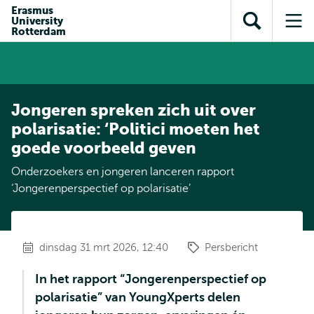
en naar
Erasmus
en naar de
Direct naar
University
de
Toon
Op
zoekfunctie
subnavigatie
Rotterdam
inhoud
zoekveld
me
gaan
gaan
Jongeren spreken zich uit over
polarisatie: ‘Politici moeten het
goede voorbeeld geven
Onderzoekers en jongeren lanceren rapport
‘Jongerenperspectief op polarisatie’
dinsdag 31 mrt 2026, 12:40
Persbericht
In het rapport “Jongerenperspectief op
polarisatie” van YoungXperts delen