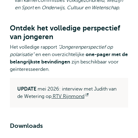
van kamercommissies
Volksgezondheid, Welzijn
en Sport
en
Onderwijs, Cultuur en Wetenschap.
Ontdek het volledige perspectief
van jongeren
Het volledige rapport
“Jongerenperspectief op
polarisatie”
en een overzichtelijke
one-pager met de
belangrijkste bevindingen
zijn beschikbaar voor
geïnteresseerden.
UPDATE
mei 2026: interview met Judith van
de Wetering op
RTV Rijnmond
Opent
extern
Downloads