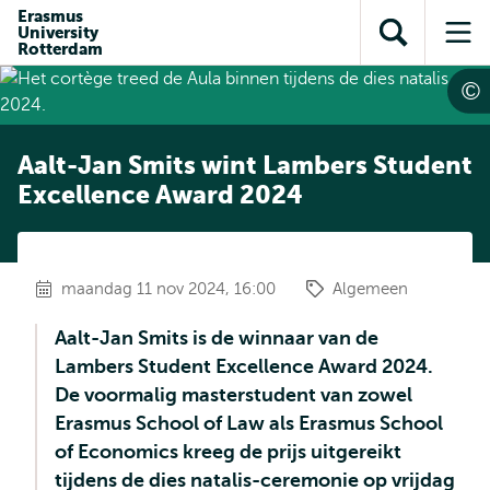
en naar
Erasmus
en naar de
Direct naar
University
de
Toon
Op
zoekfunctie
subnavigatie
Rotterdam
inhoud
zoekveld
me
gaan
gaan
Aalt-Jan Smits wint Lambers Student
Excellence Award 2024
maandag 11 nov 2024, 16:00
Algemeen
Aalt-Jan Smits is de winnaar van de
Lambers Student Excellence Award 2024.
De voormalig masterstudent van zowel
Erasmus School of Law als Erasmus School
of Economics kreeg de prijs uitgereikt
tijdens de dies natalis-ceremonie op vrijdag