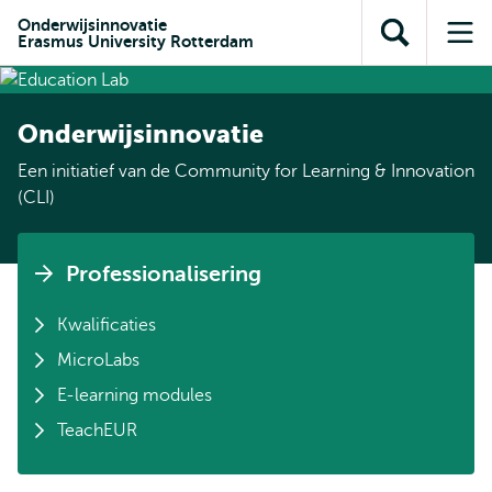
en naar
en naar de
Direct naar
Onderwijsinnovatie
de
Erasmus University Rotterdam
Toon
Op
zoekfunctie
subnavigatie
inhoud
zoekveld
me
gaan
gaan
Onderwijsinnovatie
Een initiatief van de Community for Learning & Innovation
(CLI)
Professionalisering
Kwalificaties
MicroLabs
E-learning modules
TeachEUR