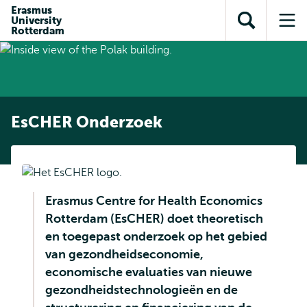
en naar
Erasmus
en naar de
Direct naar
University
de
Toon
Op
zoekfunctie
subnavigatie
Rotterdam
inhoud
zoekveld
me
gaan
gaan
EsCHER Onderzoek
Erasmus Centre for Health Economics
Rotterdam (EsCHER) doet theoretisch
en toegepast onderzoek op het gebied
van gezondheidseconomie,
economische evaluaties van nieuwe
gezondheidstechnologieën en de