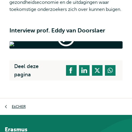
gezondheidseconomie en de uitdagingen waar
toekomstige onderzoekers zich over kunnen buigen.
Interview prof. Eddy van Doorslaer
Interview
prof.
Eddy
Interview prof. Eddy van Doorslaer
van
Doorslaer
Deel deze
pagina
Kruimelpad
EsCHER
Erasmus